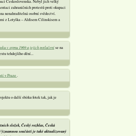
paci Československa. Nebyl jich velký
entaci zahraničních protestů proti okupaci
na nenahraditelná osobní svědectví.
mi z Lotyška – Aldisem Cilinskisem a
ku v srpnu 1969 a jejich potlačení
se na
xtu tehdejšího dění...
stí v Praze
.
ektu o další sbírku fotek tak, jak je
tních složek, Český rozhlas, Česká
 Významnou součástí je také aktualizovaný