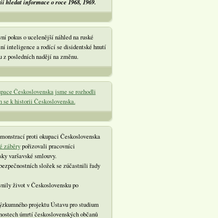
ii hledat informace o roce 1968, 1969.
ní pokus o ucelenější náhled na ruské
ní inteligence a rodící se disidentské hnutí
nu z posledních nadějí na změnu.
upace Československa jsme se rozhodli
 se k historii Československa.
demonstrací proti okupaci Československa
é záběry
pořizovali pracovníci
sky varšavské smlouvy.
bezpečnostních složek se zúčastnili řady
ivnily život v Československu po
výzkumného projektu Ústavu pro studium
olnostech úmrtí československých občanů