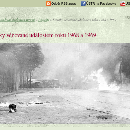
Odběr RSS zpráv
ÚSTR na Facebooku
ÚS
studium totalitních režimů
»
Projekty
» Stránky věnované událostem roku 1968 a 1969
ky věnované událostem roku 1968 a 1969