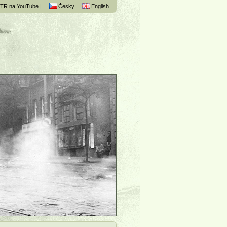
TR na YouTube |
Česky
English