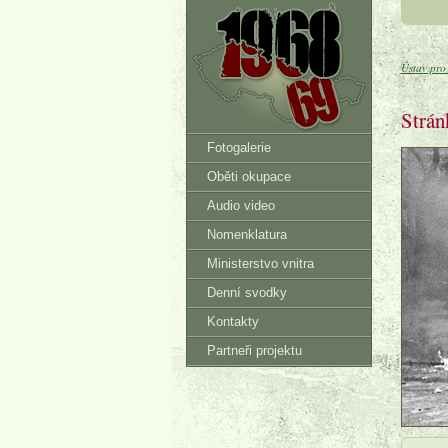
Ústav pro studium
totalitních režimů
Ústav pro 
Strán
Fotogalerie
Oběti okupace
Audio video
Nomenklatura
Ministerstvo vnitra
Denní svodky
Kontakty
Partneři projektu