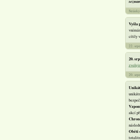
seznam
Stránky
Vyšla 
vnímání
cítily 
22. srp
20. sr
zveřejn
20. srp
Unikát
unikát
bezpeč
Vzpomí
akcí p
Chrono
následu
Oběti 
totali