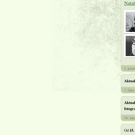
Natal
1. pros
Aktual
1. říjn
Aktual
fotogr
16. srp
Od
15.