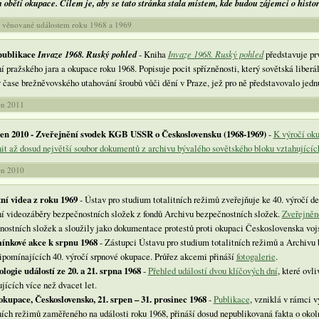
 obětí okupace. Cílem je, aby se tato stránka stala místem, kde budou zájemci o histor
 věnované událostem roku 1968 a 1969
publikace
Invaze 1968. Ruský pohled
- Kniha
Invaze 1968. Ruský pohled
představuje prv
 pražského jara a okupace roku 1968. Popisuje pocit spřízněnosti, který sovětská liberál
v čase brežněvovského utahování šroubů vůči dění v Praze, jež pro ně představovalo jed
en 2011
pen 2010 - Zveřejnění svodek KGB USSR o Československu (1968-1969)
-
K výročí ok
it až dosud největší soubor dokumentů z archivu bývalého sovětského bloku vztahujících
en 2010
ní videa z roku 1969
- Ústav pro studium totalitních režimů zveřejňuje ke 40. výročí 
ní videozáběry bezpečnostních složek z fondů Archivu bezpečnostních složek.
Zveřejněn
nostních složek a sloužily jako dokumentace protestů proti okupaci Československa voj
nkové akce k srpnu 1968
- Zástupci Ústavu pro studium totalitních režimů a Archivu 
řipomínajících 40. výročí srpnové okupace. Průřez akcemi přináší
fotogalerie
.
logie událostí ze 20. a 21. srpna 1968
-
Přehled událostí dvou klíčových dní
, které ovl
jících více než dvacet let.
okupace, Československo, 21. srpen – 31. prosinec 1968
-
Publikace
, vzniklá v rámci 
tních režimů zaměřeného na události roku 1968, přináší dosud nepublikovaná fakta o ok