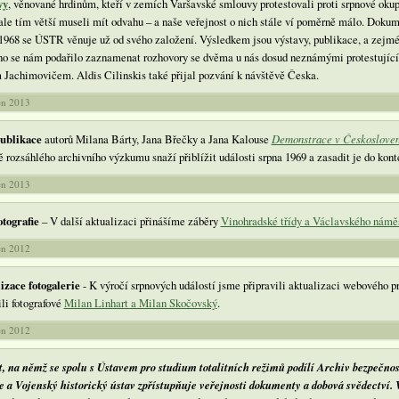
vy
, věnované hrdinům, kteří v zemích Varšavské smlouvy protestovali proti srpnové oku
ale tím větší museli mít odvahu – a naše veřejnost o nich stále ví poměrně málo. Dokum
 1968 se ÚSTR věnuje už od svého založení. Výsledkem jsou výstavy, publikace, a zejmé
o se nám podařilo zaznamenat rozhovory se dvěma u nás dosud neznámými protestující
 Jachimovičem. Aldis Cilinskis také přijal pozvání k návštěvě Česka.
en 2013
ublikace
autorů Milana Bárty, Jana Břečky a Jana Kalouse
Demonstrace v Českoslovens
 rozsáhlého archivního výzkumu snaží přiblížit události srpna 1969 a zasadit je do konte
en 2013
otografie
– V další aktualizaci přinášíme záběry
Vinohradské třídy a Václavského námě
en 2012
izace fotogalerie
- K výročí srpnových událostí jsme připravili aktualizaci webového proj
li fotografové
Milan Linhart a Milan Skočovský
.
en 2012
t, na němž se spolu s Ústavem pro studium totalitních režimů podílí Archiv bezpečnos
ze a Vojenský historický ústav zpřístupňuje veřejnosti dokumenty a dobová svědectví.