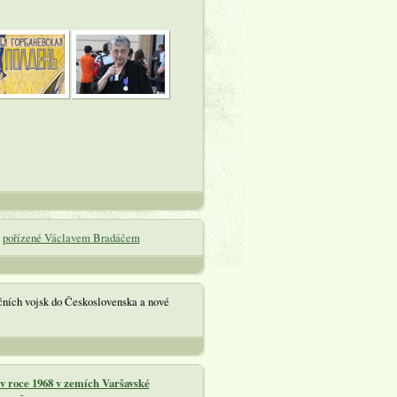
8
pořízené Václavem Bradáčem
ních vojsk do Československa a nové
 v roce 1968 v zemích Varšavské