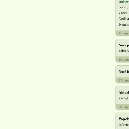
smlou
počet, 
v roce
Nedávn
Ivanem
15. srp
Nová p
základě
10. led
Nové f
27. srp
Aktual
zachyti
20. srp
Projek
televi