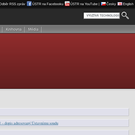
Odběr RSS zpráv
ÚSTR na Facebooku
ÚSTR na YouTube |
Česky
English
Knihovna
Média
žbě – dopis adresovaný Ústavnímu soudu