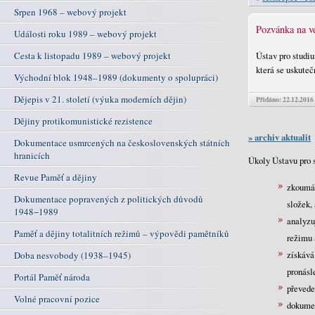
Srpen 1968 – webový projekt
Pozvánka na ve
Události roku 1989 – webový projekt
Ústav pro studiu
Cesta k listopadu 1989 – webový projekt
která se uskuteč
Východní blok 1948–1989 (dokumenty o spolupráci)
Dějepis v 21. století (výuka moderních dějin)
Přidáno: 22.12.2016
Dějiny protikomunistické rezistence
» archiv aktualit
Dokumentace usmrcených na československých státních
hranicích
Úkoly Ústavu pro 
Revue Paměť a dějiny
zkoumá 
Dokumentace popravených z politických důvodů
složek,
1948−1989
analyzu
Paměť a dějiny totalitních režimů – výpovědi pamětníků
režimu 
získává
Doba nesvobody (1938–1945)
pronásl
Portál Paměť národa
převede
Volné pracovní pozice
dokumen