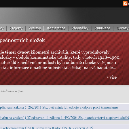
ty
Projekty
Výstavy
Konference
Přednášky
Publikace
Odkazy
totalitních režimů
plňování zákona č. 262/2011 Sb., o účastnících odboje a odporu proti komunismu
ávrhu na zrušení § 37 odstavce 11 zákona č. 499/2004 Sb., o archivnictví a spisové slu
eckého zaměření ÚSTR, schválená Radou ÚSTR v červnu 2015