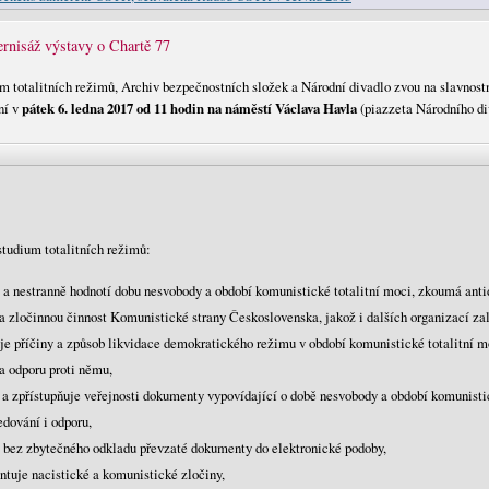
rnisáž výstavy o Chartě 77
m totalitních režimů, Archiv bezpečnostních složek a Národní divadlo zvou na slavnost
ní v
pátek 6. ledna 2017 od 11 hodin na náměstí Václava Havla
(piazzeta Národního di
studium totalitních režimů:
a nestranně hodnotí dobu nesvobody a období komunistické totalitní moci, zkoumá anti
 a zločinnou činnost Komunistické strany Československa, jakož i dalších organizací zal
je příčiny a způsob likvidace demokratického režimu v období komunistické totalitní 
a odporu proti němu,
 a zpřístupňuje veřejnosti dokumenty vypovídající o době nesvobody a období komunisti
edování i odporu,
 bez zbytečného odkladu převzaté dokumenty do elektronické podoby,
tuje nacistické a komunistické zločiny,