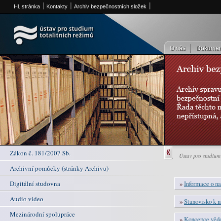
Hl. stránka
Kontakty
Archiv bezpečnostních složek
Ústav pro studium totalitních režimů
O nás
Dokumen
Zákon č. 181/2007 Sb.
Ústav pro studium 
Archivní pomůcky (stránky Archivu)
Digitální studovna
»
Informace o na
Audio video
»
Stanovisko k n
Mezinárodní spolupráce
»
Koncepce věd